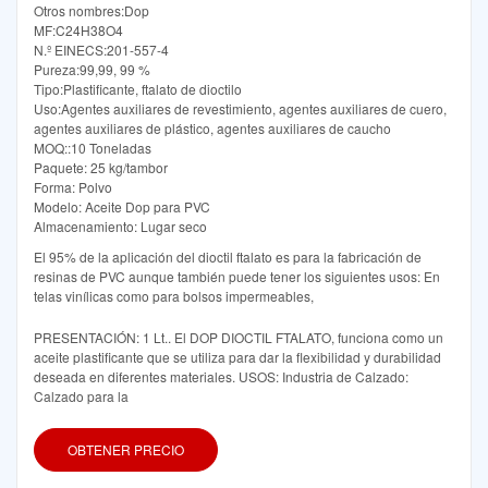
Otros nombres:Dop
MF:C24H38O4
N.º EINECS:201-557-4
Pureza:99,99, 99 %
Tipo:Plastificante, ftalato de dioctilo
Uso:Agentes auxiliares de revestimiento, agentes auxiliares de cuero,
agentes auxiliares de plástico, agentes auxiliares de caucho
MOQ::10 Toneladas
Paquete: 25 kg/tambor
Forma: Polvo
Modelo: Aceite Dop para PVC
Almacenamiento: Lugar seco
El 95% de la aplicación del dioctil ftalato es para la fabricación de
resinas de PVC aunque también puede tener los siguientes usos: En
telas vinílicas como para bolsos impermeables,
PRESENTACIÓN: 1 Lt.. El DOP DIOCTIL FTALATO, funciona como un
aceite plastificante que se utiliza para dar la flexibilidad y durabilidad
deseada en diferentes materiales. USOS: Industria de Calzado:
Calzado para la
OBTENER PRECIO