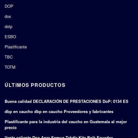
DOP
dos
dotp
ESBO
Plastificante
TBC
TOTM
ÚLTIMOS PRODUCTOS
Buena calidad DECLARACIÓN DE PRESTACIONES DoP: 0134 ES
dbp en caucho dbp en caucho Proveedores y fabricantes
Plastificante para la industria del caucho en Guatemala al mejor
precio
Venta caliente Doa Agar Semua Takdir Kita Baik Ecuador