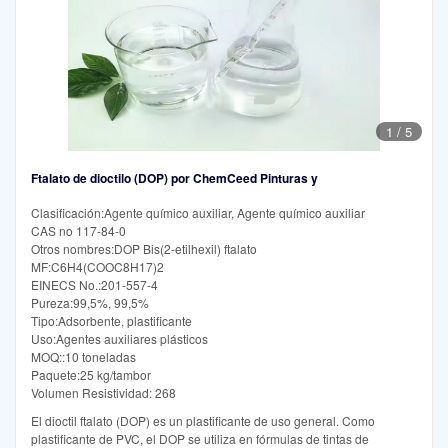
1
/
5
Ftalato de dioctilo (DOP) por ChemCeed Pinturas y
Clasificación:Agente químico auxiliar, Agente químico auxiliar
CAS no 117-84-0
Otros nombres:DOP Bis(2-etilhexil) ftalato
MF:C6H4(COOC8H17)2
EINECS No.:201-557-4
Pureza:99,5%, 99,5%
Tipo:Adsorbente, plastificante
Uso:Agentes auxiliares plásticos
MOQ::10 toneladas
Paquete:25 kg/tambor
Volumen Resistividad: 268
El dioctil ftalato (DOP) es un plastificante de uso general. Como
plastificante de PVC, el DOP se utiliza en fórmulas de tintas de