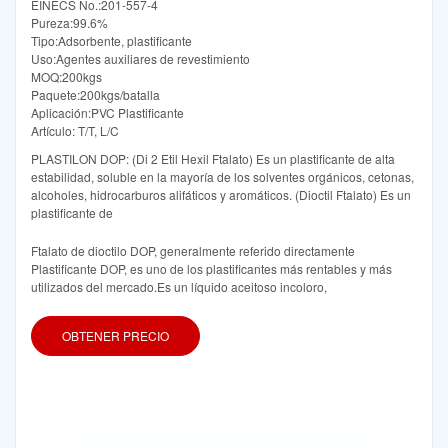
EINECS No.:201-557-4
Pureza:99.6%
Tipo:Adsorbente, plastificante
Uso:Agentes auxiliares de revestimiento
MOQ:200kgs
Paquete:200kgs/batalla
Aplicación:PVC Plastificante
Artículo: T/T, L/C
PLASTILON DOP: (Di 2 Etil Hexil Ftalato) Es un plastificante de alta
estabilidad, soluble en la mayoría de los solventes orgánicos, cetonas,
alcoholes, hidrocarburos alifáticos y aromáticos. (Dioctil Ftalato) Es un
plastificante de
Ftalato de dioctilo DOP, generalmente referido directamente
Plastificante DOP, es uno de los plastificantes más rentables y más
utilizados del mercado.Es un líquido aceitoso incoloro,
OBTENER PRECIO