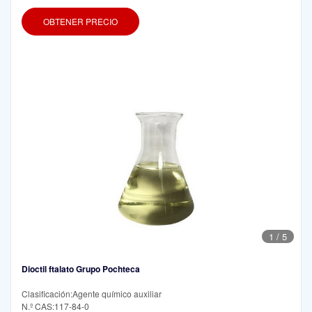
OBTENER PRECIO
1
/
5
Dioctil ftalato Grupo Pochteca
Clasificación:Agente químico auxiliar
N.º CAS:117-84-0