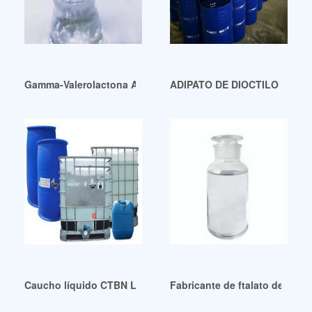
Gamma-Valerolactona Agente aromatizante Valerolactona U
ADIPATO DE DIOCTILO (DOA) e
Caucho líquido CTBN LNBR-820 caucho nitrilo líquido Chile
Fabricante de ftalato de dioc