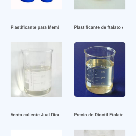
Plastificante para Membrana Polimérica Líquida de Ion Nica
Plastificante de ftalato de di
Venta caliente Jual Dioctil Ftalato DOP República Dominica
Precio de Dioctil Ftalato DOP