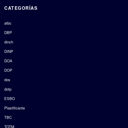
CATEGORÍAS
atbc
DBP
dinch
DINP
DOA
DOP
dos
dotp
ESBO
Plastificante
TBC
TOTM