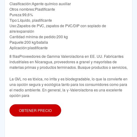
Clasificación:Agente químico auxiliar
Otros nombres:Plastificante
Pureza:99,6%
Tipo:Líquido, plastificante
Uso:Zapatos de PVC, zapatos de PVC/DIP con soplado de
aire/expansión
Cantidad mínima de pedido:200 kg
Paquete:200 kg/batalla
Aplicación:plastificante
8 filasProveedores de Gamma Valerolactona en EE. UU. Fabricantes
industriales en Nicaragua, proveedores a granel y mayoristas de
materias primas y productos terminados. Busque productos o servicios,
La GVL no es tóxica, no irrita y es biodegradable, lo que la convierte en
una opción segura y ecológica tanto para los consumidores como para
el medio ambiente. En general, la γ-Valerolactona es una excelente
opción para
OBTENER PRECIO