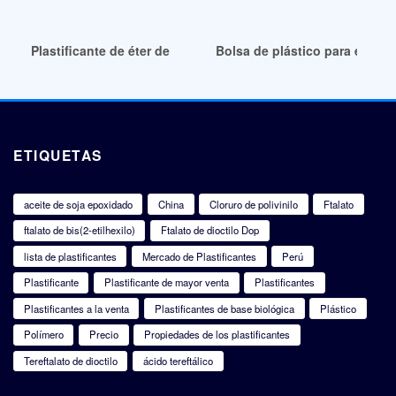
Plastificante de éter de policarboxilato al mejor precio
Bolsa de plástico para embala
ETIQUETAS
aceite de soja epoxidado
China
Cloruro de polivinilo
Ftalato
ftalato de bis(2-etilhexilo)
Ftalato de dioctilo Dop
lista de plastificantes
Mercado de Plastificantes
Perú
Plastificante
Plastificante de mayor venta
Plastificantes
Plastificantes a la venta
Plastificantes de base biológica
Plástico
Polímero
Precio
Propiedades de los plastificantes
Tereftalato de dioctilo
ácido tereftálico