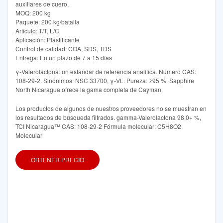
auxiliares de cuero,
MOQ: 200 kg
Paquete: 200 kg/batalla
Artículo: T/T, L/C
Aplicación: Plastificante
Control de calidad: COA, SDS, TDS
Entrega: En un plazo de 7 a 15 días
γ-Valerolactona: un estándar de referencia analítica. Número CAS:
108-29-2. Sinónimos: NSC 33700, γ-VL. Pureza: ≥95 %. Sapphire
North Nicaragua ofrece la gama completa de Cayman.
Los productos de algunos de nuestros proveedores no se muestran en
los resultados de búsqueda filtrados. gamma-Valerolactona 98,0+ %,
TCI Nicaragua™ CAS: 108-29-2 Fórmula molecular: C5H8O2
Molecular
OBTENER PRECIO