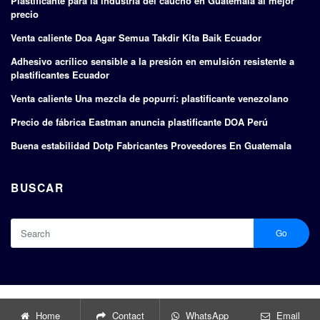
Plastificante para la industria del caucho en Guatemala al mejor
precio
Venta caliente Doa Agar Semua Takdir Kita Baik Ecuador
Adhesivo acrílico sensible a la presión en emulsión resistente a
plastificantes Ecuador
Venta caliente Una mezcla de popurrí: plastificante venezolano
Precio de fábrica Eastman anuncia plastificante DOA Perú
Buena estabilidad Dotp Fabricantes Proveedores En Guatemala
BUSCAR
Go
Copyright © 2024 |
Fabricantes y exportadores de plastificantes
Home
Contact
WhatsApp
Email