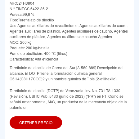
MF:C24H3804
N.º EINECS:6422-86-2
Pureza:99,6 %
Tipo:Tereftalato de dioctilo
Uso:Agentes auxiliares de revestimiento, Agentes auxiliares de cuero,
Agentes auxiliares de plástico, Agentes auxiliares de caucho, Agentes
auxiliares de plástico, Agentes auxiliares de caucho Agentes
MOQ: 200 kg
Paquete: 200 kg/batalla
Punto de ebullición: 400 °C (litros)
Característica: Alta eficiencia
Tereftalato de dioctilo de Corea del Sur [A-580-889] Descripción del
alcance. El DOTP tiene la formulación química general
C6H4(C8H17COO)2 y un nombre químico de ``bis (2-etilhexilo)
Tereftalato de dioctilo (DOTP) de Venezuela, Inv. No. 731-TA-1330
(Revisión), USITC Pub. 5433 (junio de 2023) (“PR”) en I-1. Como se
señaló anteriormente, AKC, un productor de la mercancía objeto de la
patente en
OBTENER PRECIO