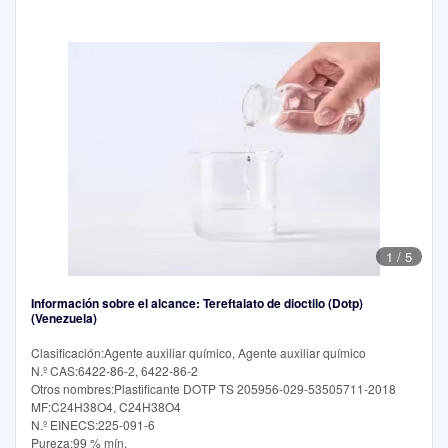
1
/
5
Información sobre el alcance: Tereftalato de dioctilo (Dotp)
(Venezuela)
Clasificación:Agente auxiliar químico, Agente auxiliar químico
N.º CAS:6422-86-2, 6422-86-2
Otros nombres:Plastificante DOTP TS 205956-029-53505711-2018
MF:C24H38O4, C24H38O4
N.º EINECS:225-091-6
Pureza:99 % mín.