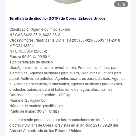
1
/
5
Tereftalato de dioctilo (DOTP) de Corea, Estados Unidos
Clasificación:Agente químico auxiliar
N.º CAS:6422-86-2, 6422-86-2
Otros nombres:Plastificante DOTP TS 205956-029-53505711-2018
MF:C24H3804
N.º EINECS:6422-86-2
Pureza:99,50 %, 99,50 %
Tipo:Tereftalato de dioctilo
Uso:Agentes auxiliares de revestimiento, Productos químicos para
electrónica, Agentes auxiliares para cuero, Productos químicos para
papel, Aditivos de petróleo, Agentes auxiliares para plásticos, Agentes
auxiliares para caucho, surfactantes, agentes auxiliares para textiles,
productos químicos para el tratamiento del agua, plastificantes
Cantidad mínima de pedido: 1000 kg
Paquete: 25 kg/tambor
Número de modelo: plastificante
Punto de fusión: 30-34 °C (lit.)
materialmente perjudicado por las importaciones de tereftalato de
dioctilo (“DOTP”) de Corea, previstas en el artículo 2917.39.20 del
Arancel Armonizado de los Estados Unidos