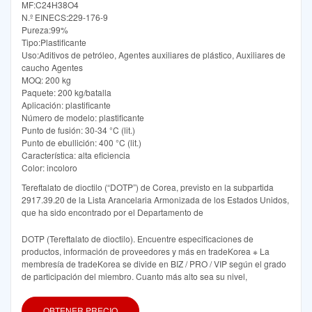
MF:C24H38O4
N.º EINECS:229-176-9
Pureza:99%
Tipo:Plastificante
Uso:Aditivos de petróleo, Agentes auxiliares de plástico, Auxiliares de
caucho Agentes
MOQ: 200 kg
Paquete: 200 kg/batalla
Aplicación: plastificante
Número de modelo: plastificante
Punto de fusión: 30-34 °C (lit.)
Punto de ebullición: 400 °C (lit.)
Característica: alta eficiencia
Color: incoloro
Tereftalato de dioctilo (“DOTP”) de Corea, previsto en la subpartida
2917.39.20 de la Lista Arancelaria Armonizada de los Estados Unidos,
que ha sido encontrado por el Departamento de
DOTP (Tereftalato de dioctilo). Encuentre especificaciones de
productos, información de proveedores y más en tradeKorea ※ La
membresía de tradeKorea se divide en BIZ / PRO / VIP según el grado
de participación del miembro. Cuanto más alto sea su nivel,
OBTENER PRECIO