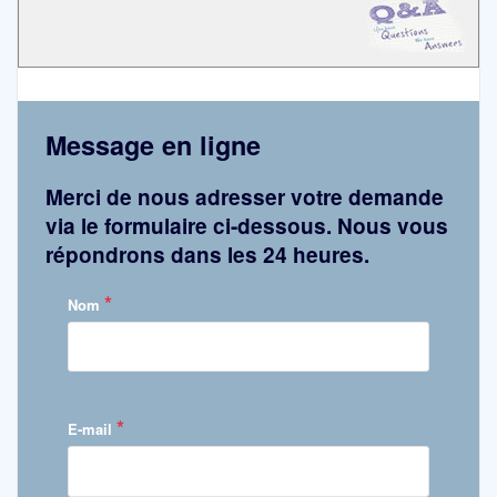
Message en ligne
Merci de nous adresser votre demande
via le formulaire ci-dessous. Nous vous
répondrons dans les 24 heures.
*
Nom
*
E-mail