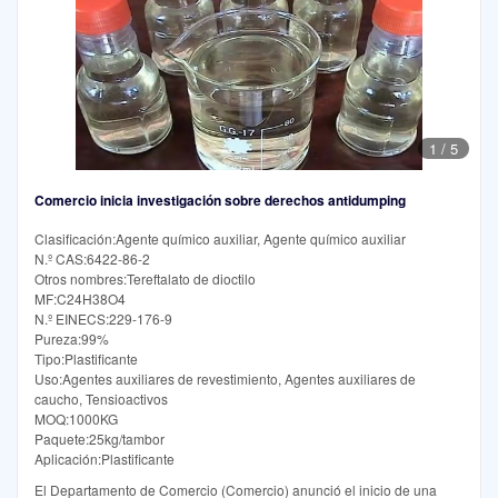
1
/
5
Comercio inicia investigación sobre derechos antidumping
Clasificación:Agente químico auxiliar, Agente químico auxiliar
N.º CAS:6422-86-2
Otros nombres:Tereftalato de dioctilo
MF:C24H38O4
N.º EINECS:229-176-9
Pureza:99%
Tipo:Plastificante
Uso:Agentes auxiliares de revestimiento, Agentes auxiliares de
caucho, Tensioactivos
MOQ:1000KG
Paquete:25kg/tambor
Aplicación:Plastificante
El Departamento de Comercio (Comercio) anunció el inicio de una