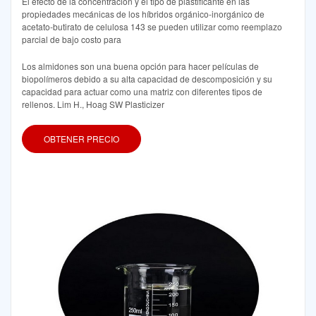
El efecto de la concentración y el tipo de plastificante en las
propiedades mecánicas de los híbridos orgánico-inorgánico de
acetato-butirato de celulosa 143 se pueden utilizar como reemplazo
parcial de bajo costo para
Los almidones son una buena opción para hacer películas de
biopolímeros debido a su alta capacidad de descomposición y su
capacidad para actuar como una matriz con diferentes tipos de
rellenos. Lim H., Hoag SW Plasticizer
OBTENER PRECIO