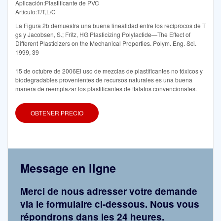
Aplicación:Plastificante de PVC
Artículo:T/T,L/C
La Figura 2b demuestra una buena linealidad entre los recíprocos de T
gs y Jacobsen, S.; Fritz, HG Plasticizing Polylactide—The Effect of
Different Plasticizers on the Mechanical Properties. Polym. Eng. Sci.
1999, 39
15 de octubre de 2006El uso de mezclas de plastificantes no tóxicos y
biodegradables provenientes de recursos naturales es una buena
manera de reemplazar los plastificantes de ftalatos convencionales.
OBTENER PRECIO
Message en ligne
Merci de nous adresser votre demande
via le formulaire ci-dessous. Nous vous
répondrons dans les 24 heures.