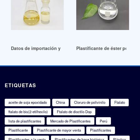
Datos de importación y precio de plastificantes de alta cali
Plastificante de éster polimér
ETIQUETAS
aceite de soja epoxidado
China
Cloruro de polivinilo
Ftalato
ftalato de bis(2-etilhexilo)
Ftalato de dioctilo Dop
lista de plastificantes
Mercado de Plastificantes
Perú
Plastificante
Plastificante de mayor venta
Plastificantes
Plastificantes a la venta
Plastificantes de base biológica
Plástico