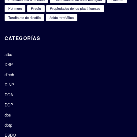
Polímero
Precio
Propiedades de los plastificantes
Tereftalato de dioctilo
ácido tereftálico
CATEGORÍAS
atbc
DBP
dinch
DINP
DOA
DOP
dos
dotp
ESBO