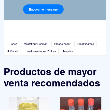
J. Lopez
Mustafizur Rahman
Plasticizador
Plastificantes
R. Balart
Transformaciones Pintura
Traquisa
Productos de mayor
venta recomendados