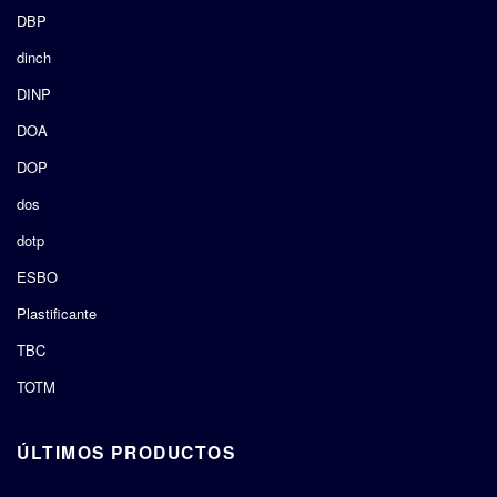
DBP
dinch
DINP
DOA
DOP
dos
dotp
ESBO
Plastificante
TBC
TOTM
ÚLTIMOS PRODUCTOS