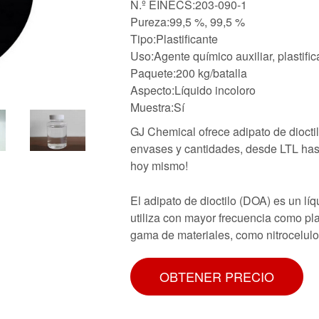
N.º EINECS:203-090-1
Pureza:99,5 %, 99,5 %
Tipo:Plastificante
Uso:Agente químico auxiliar, plastific
Paquete:200 kg/batalla
Aspecto:Líquido incoloro
Muestra:Sí
GJ Chemical ofrece adipato de diocti
envases y cantidades, desde LTL hast
hoy mismo!
El adipato de dioctilo (DOA) es un lí
utiliza con mayor frecuencia como pl
gama de materiales, como nitrocelulos
OBTENER PRECIO