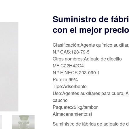
Suministro de fábr
con el mejor preci
Clasificación:Agente químico auxiliar
N.º CAS:123-79-5
Otros nombres:Adipato de dioctilo
MF:C22H42O4
N.º EINECS:203-090-1
Pureza:99%
Tipo:Adsorbente
Uso:Agentes auxiliares para cuero, Ag
caucho
Paquete:25 kg/tambor
Almacenamiento:sí
Suministro de fábrica de adipato de 