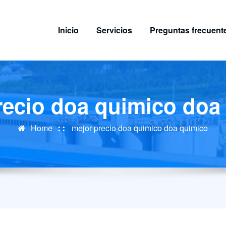
Inicio
Servicios
Preguntas frecuent
recio doa quimico doa
Home
mejor precio doa quimico doa quimico