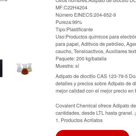
Otros nombres:Adipato de dioctilo D
MF:C22H4204
Número EINECS:204-652-9
Pureza:99%
Tipo:Plastificante
Uso:Productos químicos para electrón
para papel, Aditivos de petróleo, Age
caucho, Tensioactivos, Auxiliares tex
Paquete: 200 kg/batalla
Muestra: sí
Adipato de dioctilo CAS 123-79-5 Doa
detalles y precios sobre Adipato de 
mejor calidad con el mejor precio en
Covalent Chemical ofrece Adipato de 
cantidades, desde LTL hasta granel. 
1. Productos Acrilatos