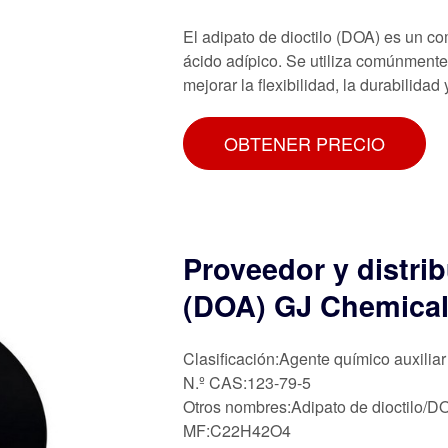
El adipato de dioctilo (DOA) es un c
ácido adípico. Se utiliza comúnmente
mejorar la flexibilidad, la durabilida
OBTENER PRECIO
Proveedor y distrib
(DOA) GJ Chemica
Clasificación:Agente químico auxiliar
N.º CAS:123-79-5
Otros nombres:Adipato de dioctilo/D
MF:C22H42O4