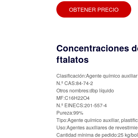
OBTENER PRECIO
Concentraciones d
ftalatos
Clasificación:Agente químico auxiliar
N.º CAS:84-74-2
Otros nombres:dbp líquido
MF:C16H22O4
N.º EINECS:201-557-4
Pureza:99%
Tipo:Agente químico auxiliar, plastifi
Uso:Agentes auxiliares de revestimien
Cantidad mínima de pedido:25 kg/bo