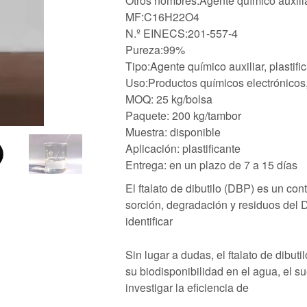
Otros nombres:Agente químico auxilia
MF:C16H22O4
N.º EINECS:201-557-4
Pureza:99%
Tipo:Agente químico auxiliar, plastifi
Uso:Productos químicos electrónicos,
MOQ: 25 kg/bolsa
Paquete: 200 kg/tambor
Muestra: disponible
Aplicación: plastificante
Entrega: en un plazo de 7 a 15 días
El ftalato de dibutilo (DBP) es un c
sorción, degradación y residuos del 
identificar
Sin lugar a dudas, el ftalato de dib
su biodisponibilidad en el agua, el su
investigar la eficiencia de