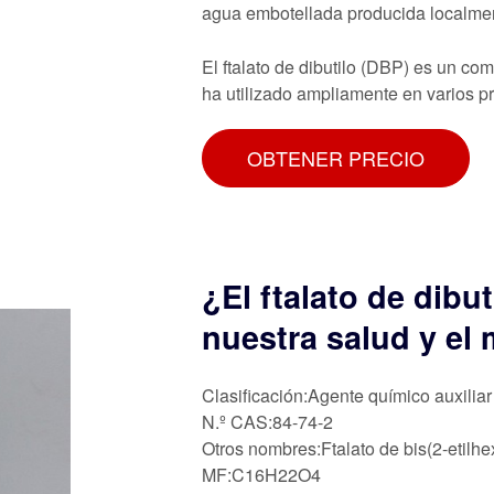
agua embotellada producida localme
El ftalato de dibutilo (DBP) es un co
ha utilizado ampliamente en varios p
OBTENER PRECIO
¿El ftalato de dibu
nuestra salud y el
Clasificación:Agente químico auxiliar
N.º CAS:84-74-2
Otros nombres:Ftalato de bis(2-etilhexi
MF:C16H22O4