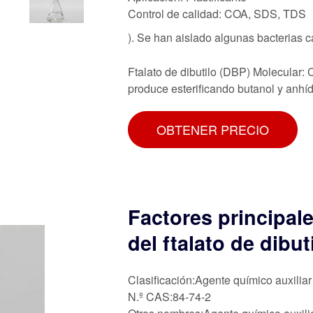
Control de calidad: COA, SDS, TDS
). Se han aislado algunas bacterias
Ftalato de dibutilo (DBP) Molecular:
produce esterificando butanol y anhíd
OBTENER PRECIO
Factores principal
del ftalato de dibut
Clasificación:Agente químico auxiliar
N.º CAS:84-74-2