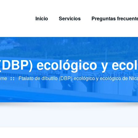
Inicio
Servicios
Preguntas frecuent
o (DBP) ecológico y eco
ome
Ftalato de dibutilo (DBP) ecológico y ecológico de Ni