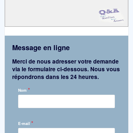
Message en ligne
Merci de nous adresser votre demande
via le formulaire ci-dessous. Nous vous
répondrons dans les 24 heures.
*
Nom
*
E-mail