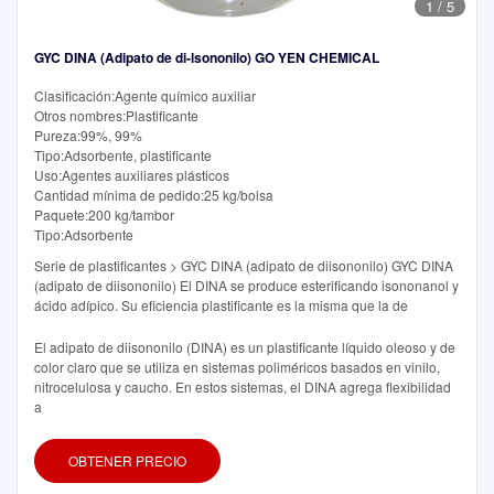
1
/
5
GYC DINA (Adipato de di-lsononilo) GO YEN CHEMICAL
Clasificación:Agente químico auxiliar
Otros nombres:Plastificante
Pureza:99%, 99%
Tipo:Adsorbente, plastificante
Uso:Agentes auxiliares plásticos
Cantidad mínima de pedido:25 kg/bolsa
Paquete:200 kg/tambor
Tipo:Adsorbente
Serie de plastificantes > GYC DINA (adipato de diisononilo) GYC DINA
(adipato de diisononilo) El DINA se produce esterificando isononanol y
ácido adípico. Su eficiencia plastificante es la misma que la de
El adipato de diisononilo (DINA) es un plastificante líquido oleoso y de
color claro que se utiliza en sistemas poliméricos basados en vinilo,
nitrocelulosa y caucho. En estos sistemas, el DINA agrega flexibilidad
a
OBTENER PRECIO