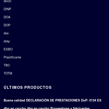
dinch
DINP
DOA
DOP
dos
dotp
ESBO
Plastificante
TBC
TOTM
ÚLTIMOS PRODUCTOS
Buena calidad DECLARACIÓN DE PRESTACIONES DoP: 0134 ES
dbp en caucho dbp en caucho Proveedores y fabricantes