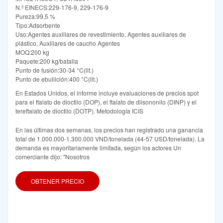
N.º EINECS:229-176-9, 229-176-9
Pureza:99,5 %
Tipo:Adsorbente
Uso:Agentes auxiliares de revestimiento, Agentes auxiliares de
plástico, Auxiliares de caucho Agentes
MOQ:200 kg
Paquete:200 kg/batalla
Punto de fusión:30-34 °C(lit.)
Punto de ebullición:400 °C(lit.)
En Estados Unidos, el informe incluye evaluaciones de precios spot
para el ftalato de dioctilo (DOP), el ftalato de diisononilo (DINP) y el
tereftalato de dioctilo (DOTP). Metodología ICIS
En las últimas dos semanas, los precios han registrado una ganancia
total de 1.000.000-1.300.000 VND/tonelada (44-57 USD/tonelada). La
demanda es mayoritariamente limitada, según los actores Un
comerciante dijo: "Nosotros
OBTENER PRECIO