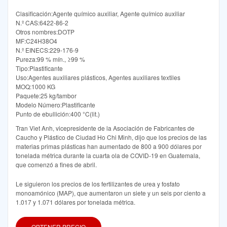
Clasificación:Agente químico auxiliar, Agente químico auxiliar
N.º CAS:6422-86-2
Otros nombres:DOTP
MF:C24H38O4
N.º EINECS:229-176-9
Pureza:99 % mín., ≥99 %
Tipo:Plastificante
Uso:Agentes auxiliares plásticos, Agentes auxiliares textiles
MOQ:1000 KG
Paquete:25 kg/tambor
Modelo Número:Plastificante
Punto de ebullición:400 °C(lit.)
Tran Viet Anh, vicepresidente de la Asociación de Fabricantes de
Caucho y Plástico de Ciudad Ho Chi Minh, dijo que los precios de las
materias primas plásticas han aumentado de 800 a 900 dólares por
tonelada métrica durante la cuarta ola de COVID-19 en Guatemala,
que comenzó a fines de abril.
Le siguieron los precios de los fertilizantes de urea y fosfato
monoamónico (MAP), que aumentaron un siete y un seis por ciento a
1.017 y 1.071 dólares por tonelada métrica.
OBTENER PRECIO