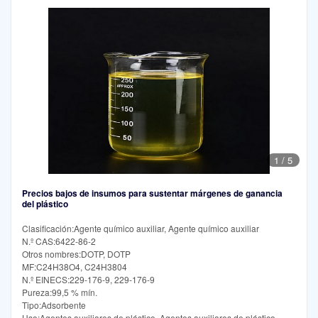
1
/
5
Precios bajos de insumos para sustentar márgenes de ganancia
del plástico
Clasificación:Agente químico auxiliar, Agente químico auxiliar
N.º CAS:6422-86-2
Otros nombres:DOTP, DOTP
MF:C24H38O4, C24H3804
N.º EINECS:229-176-9, 229-176-9
Pureza:99,5 % mín.
Tipo:Adsorbente
Uso:Agentes auxiliares de plástico, Agentes auxiliares de plástico,