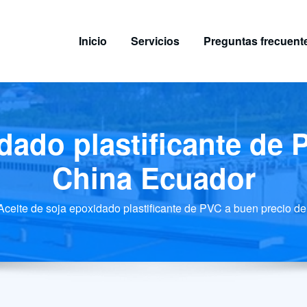
Inicio
Servicios
Preguntas frecuent
dado plastificante de
China Ecuador
Aceite de soja epoxidado plastificante de PVC a buen precio d