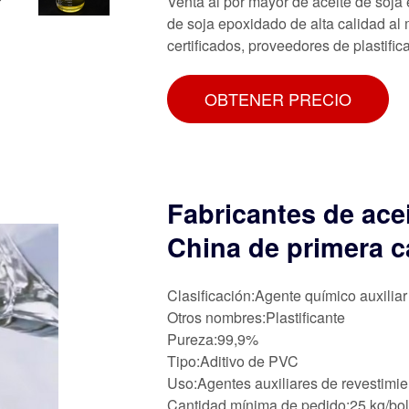
Venta al por mayor de aceite de soj
de soja epoxidado de alta calidad al 
certificados, proveedores de plastifi
OBTENER PRECIO
Fabricantes de ace
China de primera c
Clasificación:Agente químico auxiliar
Otros nombres:Plastificante
Pureza:99,9%
Tipo:Aditivo de PVC
Uso:Agentes auxiliares de revestimie
Cantidad mínima de pedido:25 kg/bo