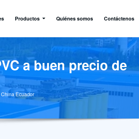
es
Productos
Quiénes somos
Contáctenos
 PVC a buen precio de
e China Ecuador