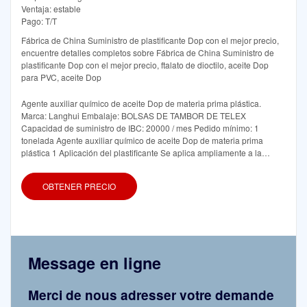
Ventaja: estable
Pago: T/T
Fábrica de China Suministro de plastificante Dop con el mejor precio,
encuentre detalles completos sobre Fábrica de China Suministro de
plastificante Dop con el mejor precio, ftalato de dioctilo, aceite Dop
para PVC, aceite Dop
Agente auxiliar químico de aceite Dop de materia prima plástica.
Marca: Langhui Embalaje: BOLSAS DE TAMBOR DE TELEX
Capacidad de suministro de IBC: 20000 / mes Pedido mínimo: 1
tonelada Agente auxiliar químico de aceite Dop de materia prima
plástica 1 Aplicación del plastificante Se aplica ampliamente a la
producción de PVC, copolímero de cloruro de vinilo y resinas de
celulosa, también se puede utilizar para hacer películas delgadas,
OBTENER PRECIO
artificiales, alambres, cables,
Message en ligne
Merci de nous adresser votre demande