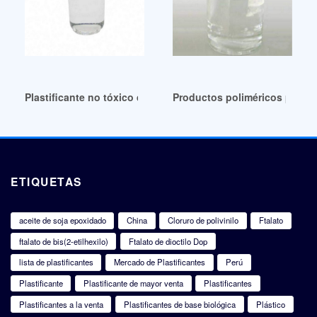
Plastificante no tóxico de gran venta-ATBC Venezuela
Productos poliméricos plasti
ETIQUETAS
aceite de soja epoxidado
China
Cloruro de polivinilo
Ftalato
ftalato de bis(2-etilhexilo)
Ftalato de dioctilo Dop
lista de plastificantes
Mercado de Plastificantes
Perú
Plastificante
Plastificante de mayor venta
Plastificantes
Plastificantes a la venta
Plastificantes de base biológica
Plástico