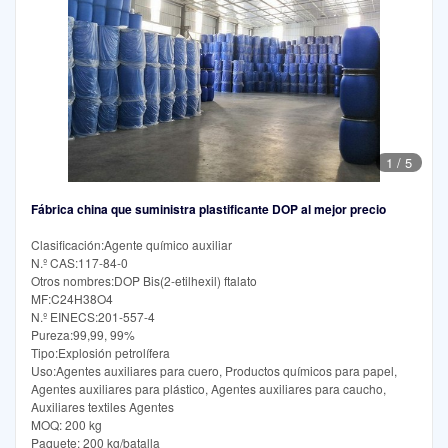
1
/
5
Fábrica china que suministra plastificante DOP al mejor precio
Clasificación:Agente químico auxiliar
N.º CAS:117-84-0
Otros nombres:DOP Bis(2-etilhexil) ftalato
MF:C24H38O4
N.º EINECS:201-557-4
Pureza:99,99, 99%
Tipo:Explosión petrolífera
Uso:Agentes auxiliares para cuero, Productos químicos para papel,
Agentes auxiliares para plástico, Agentes auxiliares para caucho,
Auxiliares textiles Agentes
MOQ: 200 kg
Paquete: 200 kg/batalla