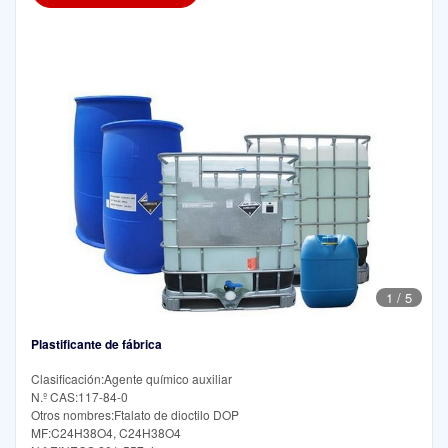
1
/
5
Plastificante de fábrica
Clasificación:Agente químico auxiliar
N.º CAS:117-84-0
Otros nombres:Ftalato de dioctilo DOP
MF:C24H38O4, C24H38O4