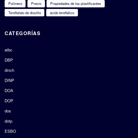
Polímero
Precio
Propiedades de los plastificantes
Tereftalato de dioctilo
ácido tereftálico
CATEGORÍAS
atbc
DBP
dinch
DINP
DOA
DOP
dos
dotp
ESBO