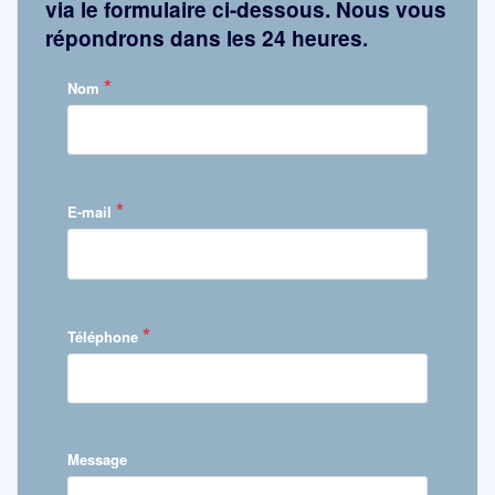
via le formulaire ci-dessous. Nous vous
répondrons dans les 24 heures.
*
Nom
*
E-mail
*
Téléphone
Message