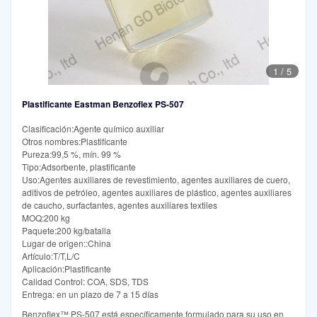
1
/
5
Plastificante Eastman Benzoflex PS-507
Clasificación:Agente químico auxiliar
Otros nombres:Plastificante
Pureza:99,5 %, mín. 99 %
Tipo:Adsorbente, plastificante
Uso:Agentes auxiliares de revestimiento, agentes auxiliares de cuero,
aditivos de petróleo, agentes auxiliares de plástico, agentes auxiliares
de caucho, surfactantes, agentes auxiliares textiles
MOQ:200 kg
Paquete:200 kg/batalla
Lugar de origen::China
Artículo:T/T,L/C
Aplicación:Plastificante
Calidad Control: COA, SDS, TDS
Entrega: en un plazo de 7 a 15 días
Benzoflex™ PS-507 está específicamente formulado para su uso en