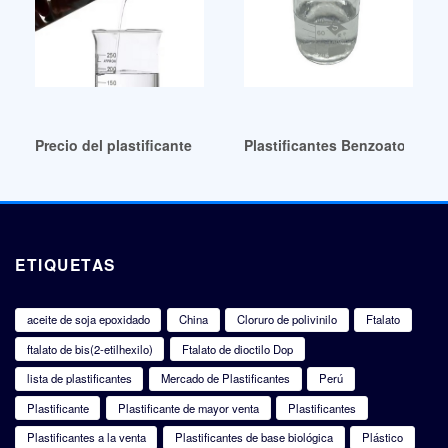
Precio del plastificante TOTM de material reciclado para ne
Plastificantes Benzoato Grad
ETIQUETAS
aceite de soja epoxidado
China
Cloruro de polivinilo
Ftalato
ftalato de bis(2-etilhexilo)
Ftalato de dioctilo Dop
lista de plastificantes
Mercado de Plastificantes
Perú
Plastificante
Plastificante de mayor venta
Plastificantes
Plastificantes a la venta
Plastificantes de base biológica
Plástico