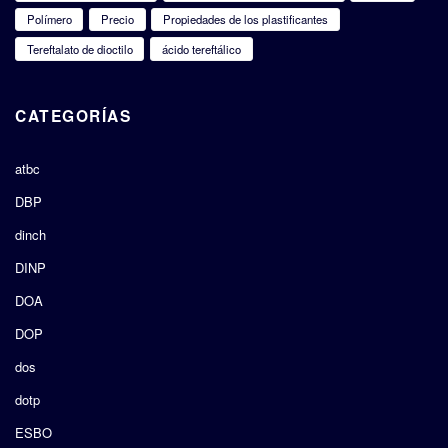
Polímero
Precio
Propiedades de los plastificantes
Tereftalato de dioctilo
ácido tereftálico
CATEGORÍAS
atbc
DBP
dinch
DINP
DOA
DOP
dos
dotp
ESBO