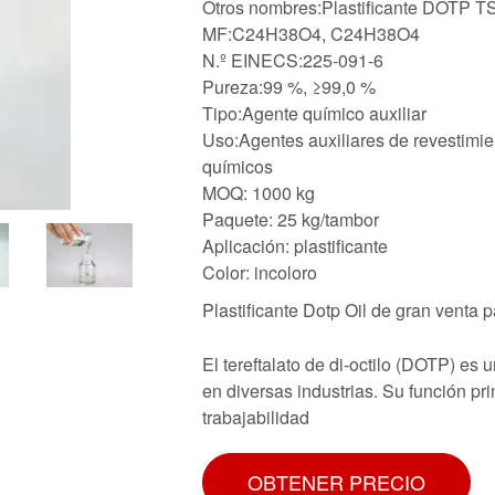
Otros nombres:Plastificante DOTP 
MF:C24H38O4, C24H38O4
N.º EINECS:225-091-6
Pureza:99 %, ≥99,0 %
Tipo:Agente químico auxiliar
Uso:Agentes auxiliares de revestimie
químicos
MOQ: 1000 kg
Paquete: 25 kg/tambor
Aplicación: plastificante
Color: incoloro
Plastificante Dotp Oil de gran vent
El tereftalato de di-octilo (DOTP) es 
en diversas industrias. Su función prin
trabajabilidad
OBTENER PRECIO