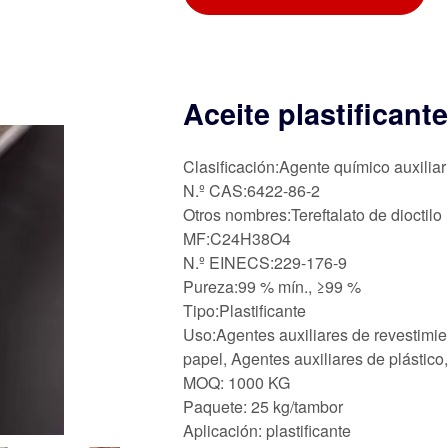
Aceite plastifican
Clasificación:Agente químico auxiliar
N.º CAS:6422-86-2
Otros nombres:Tereftalato de dioctilo
MF:C24H38O4
N.º EINECS:229-176-9
Pureza:99 % mín., ≥99 %
Tipo:Plastificante
Uso:Agentes auxiliares de revestimie
papel, Agentes auxiliares de plástic
MOQ: 1000 KG
Paquete: 25 kg/tambor
Aplicación: plastificante