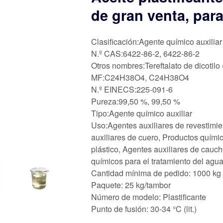
de gran venta, par
Clasificación:Agente químico auxiliar
N.º CAS:6422-86-2, 6422-86-2
Otros nombres:Tereftalato de dicotil
MF:C24H38O4, C24H38O4
N.º EINECS:225-091-6
Pureza:99,50 %, 99,50 %
Tipo:Agente químico auxiliar
Uso:Agentes auxiliares de revestimie
auxiliares de cuero, Productos químic
plástico, Agentes auxiliares de cauch
químicos para el tratamiento del agu
Cantidad mínima de pedido: 1000 kg
Paquete: 25 kg/tambor
Número de modelo: Plastificante
Punto de fusión: 30-34 °C (lit.)