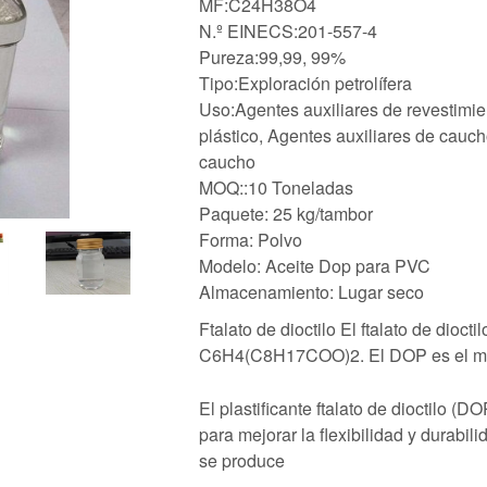
MF:C24H38O4
N.º EINECS:201-557-4
Pureza:99,99, 99%
Tipo:Exploración petrolífera
Uso:Agentes auxiliares de revestimie
plástico, Agentes auxiliares de cauch
caucho
MOQ::10 Toneladas
Paquete: 25 kg/tambor
Forma: Polvo
Modelo: Aceite Dop para PVC
Almacenamiento: Lugar seco
Ftalato de dioctilo El ftalato de dioc
C6H4(C8H17COO)2. El DOP es el más 
El plastificante ftalato de dioctilo (
para mejorar la flexibilidad y durabil
se produce