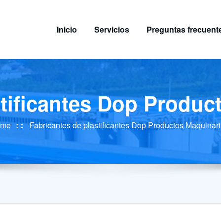
Inicio
Servicios
Preguntas frecuent
stificantes Dop Produc
ome
Fabricantes de plastificantes Dop Productos Maquinar