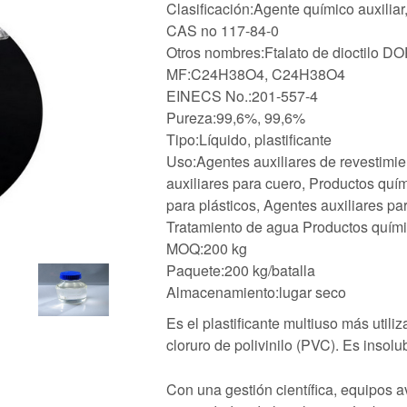
Clasificación:Agente químico auxiliar
CAS no 117-84-0
Otros nombres:Ftalato de dioctilo D
MF:C24H38O4, C24H38O4
EINECS No.:201-557-4
Pureza:99,6%, 99,6%
Tipo:Líquido, plastificante
Uso:Agentes auxiliares de revestimie
auxiliares para cuero, Productos quím
para plásticos, Agentes auxiliares pa
Tratamiento de agua Productos quím
MOQ:200 kg
Paquete:200 kg/batalla
Almacenamiento:lugar seco
Es el plastificante multiuso más uti
cloruro de polivinilo (PVC). Es insol
Con una gestión científica, equipos a