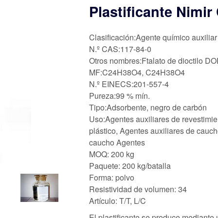
Plastificante Nimi
Clasificación:Agente químico auxiliar
N.º CAS:117-84-0
Otros nombres:Ftalato de dioctilo D
MF:C24H38O4, C24H38O4
N.º EINECS:201-557-4
Pureza:99 % mín.
Tipo:Adsorbente, negro de carbón
Uso:Agentes auxiliares de revestimie
plástico, Agentes auxiliares de cauch
caucho Agentes
MOQ: 200 kg
Paquete: 200 kg/batalla
Forma: polvo
Resistividad de volumen: 34
Artículo: T/T, L/C
El plastificante se produce mediante 