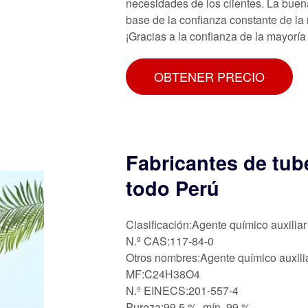
necesidades de los clientes. La buena
base de la confianza constante de la
¡Gracias a la confianza de la mayoría 
OBTENER PRECIO
Fabricantes de tub
todo Perú
Clasificación:Agente químico auxiliar
N.º CAS:117-84-0
Otros nombres:Agente químico auxili
MF:C24H38O4
N.º EINECS:201-557-4
Pureza:99,5 %, mín. 99 %