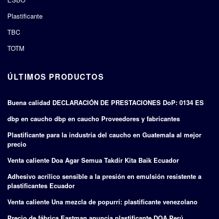
Plastificante
TBC
TOTM
ÚLTIMOS PRODUCTOS
Buena calidad DECLARACIÓN DE PRESTACIONES DoP: 0134 ES
dbp en caucho dbp en caucho Proveedores y fabricantes
Plastificante para la industria del caucho en Guatemala al mejor
precio
Venta caliente Doa Agar Semua Takdir Kita Baik Ecuador
Adhesivo acrílico sensible a la presión en emulsión resistente a
plastificantes Ecuador
Venta caliente Una mezcla de popurrí: plastificante venezolano
Precio de fábrica Eastman anuncia plastificante DOA Perú