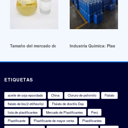
Tamaño del mercado de plastificantes de ftalato de gran ve
Industria Química: Plastifican
ETIQUETAS
aceite de soja epoxidado
China
Cloruro de polivinilo
Ftalato
ftalato de bis(2-etilhexilo)
Ftalato de dioctilo Dop
lista de plastificantes
Mercado de Plastificantes
Perú
Plastificante
Plastificante de mayor venta
Plastificantes