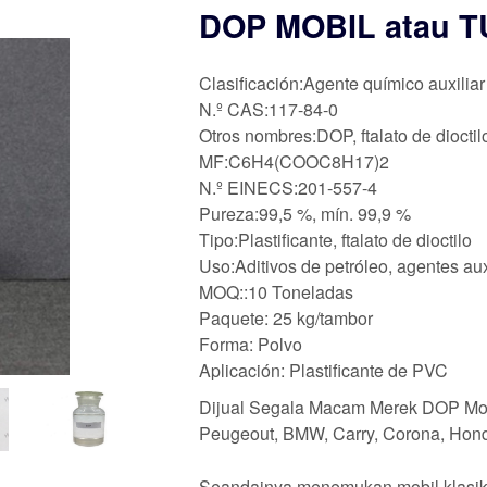
DOP MOBIL atau T
Clasificación:Agente químico auxiliar
N.º CAS:117-84-0
Otros nombres:DOP, ftalato de dioctilo
MF:C6H4(COOC8H17)2
N.º EINECS:201-557-4
Pureza:99,5 %, mín. 99,9 %
Tipo:Plastificante, ftalato de dioctilo
Uso:Aditivos de petróleo, agentes aux
MOQ::10 Toneladas
Paquete: 25 kg/tambor
Forma: Polvo
Aplicación: Plastificante de PVC
Dijual Segala Macam Merek DOP Mobi
Peugeout, BMW, Carry, Corona, Hond
Seandainya menemukan mobil klasik 