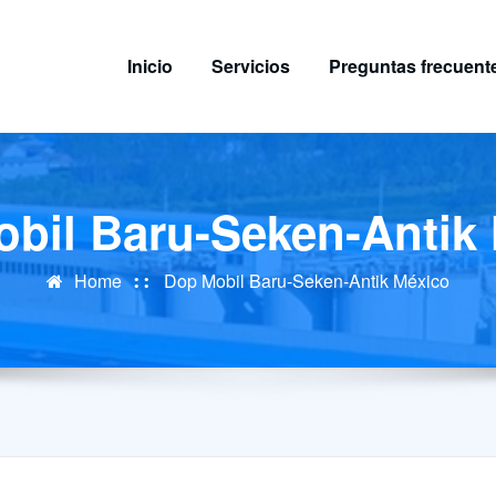
Inicio
Servicios
Preguntas frecuent
bil Baru-Seken-Antik
Home
Dop Mobil Baru-Seken-Antik México