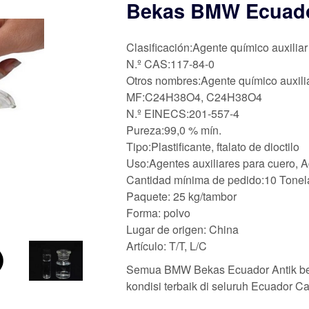
Bekas BMW Ecuado
Clasificación:Agente químico auxiliar
N.º CAS:117-84-0
Otros nombres:Agente químico auxili
MF:C24H38O4, C24H38O4
N.º EINECS:201-557-4
Pureza:99,0 % mín.
Tipo:Plastificante, ftalato de dioctilo
Uso:Agentes auxiliares para cuero, Ag
Cantidad mínima de pedido:10 Tone
Paquete: 25 kg/tambor
Forma: polvo
Lugar de origen: China
Artículo: T/T, L/C
Semua BMW Bekas Ecuador Antik beli,
kondisi terbaik di seluruh Ecuador C