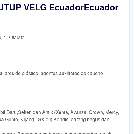
UTUP VELG EcuadorEcuador
, 1,2-ftalato
iliares de plástico, agentes auxiliares de caucho
l Baru,Seken dan Antik (Xenia, Avanza, Crown, Mercy,
a Genio, Kijang LGX dll) Kondisi barang bagus dan
murah, Biasanya masih perlu biaya tambahan untuk