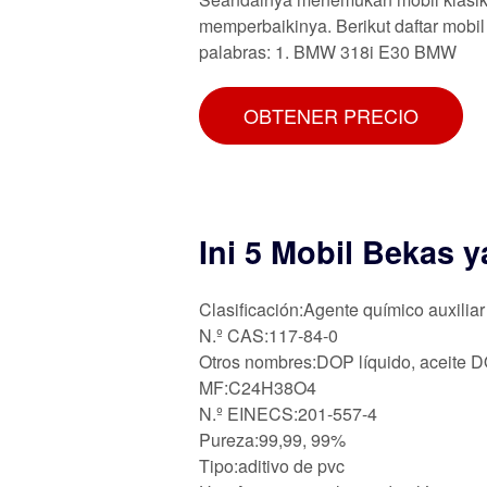
memperbaikinya. Berikut daftar mobi
palabras: 1. BMW 318i E30 BMW
OBTENER PRECIO
Ini 5 Mobil Bekas y
Clasificación:Agente químico auxiliar
N.º CAS:117-84-0
Otros nombres:DOP líquido, aceite 
MF:C24H38O4
N.º EINECS:201-557-4
Pureza:99,99, 99%
Tipo:aditivo de pvc