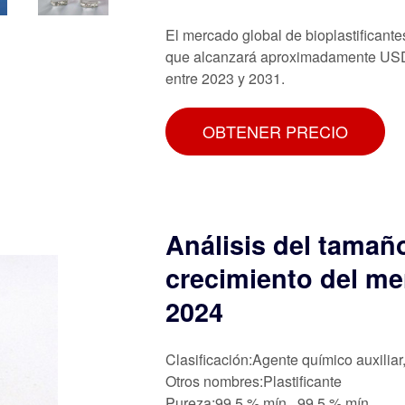
El mercado global de bioplastificant
que alcanzará aproximadamente USD 
entre 2023 y 2031.
OBTENER PRECIO
Análisis del tamaño
crecimiento del me
2024
Clasificación:Agente químico auxiliar
Otros nombres:Plastificante
Pureza:99,5 % mín., 99,5 % mín.