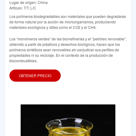
Lugar de origen: China
Artículo: T/T, L/C
Los polímeros biodegradables son materiales que pueden degradarse
de forma natural por la acción de microorganismos, produciendo
materiales ecológicos y útiles como el CO2 y el CH4.
Los “monómeros verdes” de las biorrefinerías y el “petróleo renovable”,
obtenido a partir de plásticos y desechos biológicos, hacen que los
polímeros sintéticos sean renovables sin perjudicar sus perfiles de
propiedades ni su reciclaje. En el contexto de la producción de
biocombustibles,
OBTENER PRECIO