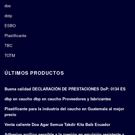
dos
dotp
ESBO
Plastificante
TBC
TOTM
ÚLTIMOS PRODUCTOS
Buena calidad DECLARACIÓN DE PRESTACIONES DoP: 0134 ES
dbp en caucho dbp en caucho Proveedores y fabricantes
Plastificante para la industria del caucho en Guatemala al mejor
precio
Venta caliente Doa Agar Semua Takdir Kita Baik Ecuador
Adhesivo acrílico sensible a la presión en emulsión resistente a