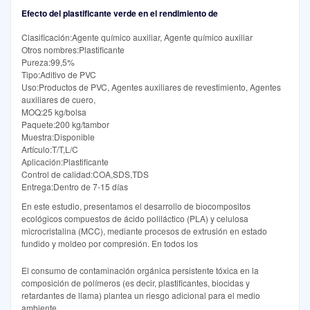
Efecto del plastificante verde en el rendimiento de
Clasificación:Agente químico auxiliar, Agente químico auxiliar
Otros nombres:Plastificante
Pureza:99,5%
Tipo:Aditivo de PVC
Uso:Productos de PVC, Agentes auxiliares de revestimiento, Agentes
auxiliares de cuero,
MOQ:25 kg/bolsa
Paquete:200 kg/tambor
Muestra:Disponible
Artículo:T/T,L/C
Aplicación:Plastificante
Control de calidad:COA,SDS,TDS
Entrega:Dentro de 7-15 días
En este estudio, presentamos el desarrollo de biocompositos
ecológicos compuestos de ácido poliláctico (PLA) y celulosa
microcristalina (MCC), mediante procesos de extrusión en estado
fundido y moldeo por compresión. En todos los
El consumo de contaminación orgánica persistente tóxica en la
composición de polímeros (es decir, plastificantes, biocidas y
retardantes de llama) plantea un riesgo adicional para el medio
ambiente