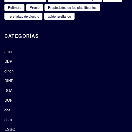
Polímero
Precio
Propiedades de los plastificantes
Tereftalato de dioctilo
ácido tereftálico
CATEGORÍAS
atbc
DBP
dinch
DINP
DOA
DOP
dos
dotp
ESBO