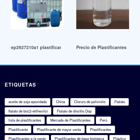
ep2927210a1 plastificantes resina composicion y metodo c
Precio de Plastificantes de al
ETIQUETAS
aceite de soja epoxidado
China
Cloruro de polivinilo
Ftalato
ftalato de bis(2-etilhexilo)
Ftalato de dioctilo Dop
lista de plastificantes
Mercado de Plastificantes
Perú
Plastificante
Plastificante de mayor venta
Plastificantes
Plastificantes a la venta
Plastificantes de base biológica
Plástico