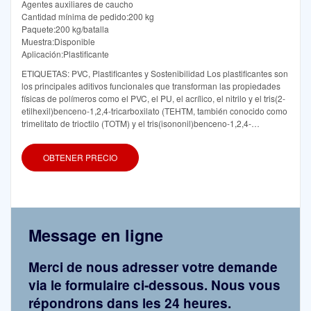
Agentes auxiliares de caucho
Cantidad mínima de pedido:200 kg
Paquete:200 kg/batalla
Muestra:Disponible
Aplicación:Plastificante
ETIQUETAS: PVC, Plastificantes y Sostenibilidad Los plastificantes son
los principales aditivos funcionales que transforman las propiedades
físicas de polímeros como el PVC, el PU, el acrílico, el nitrilo y el tris(2-
etilhexil)benceno-1,2,4-tricarboxilato (TEHTM, también conocido como
trimelitato de trioctilo (TOTM) y el tris(isononil)benceno-1,2,4-
tricarboxilato (TINTM). Plastificantes adipatos. Estos plastificantes se
derivan del ácido 1,6-hexanodioico, también conocido como ácido
OBTENER PRECIO
adípico. A menudo se utilizan en aplicaciones que requieren baja
Message en ligne
Merci de nous adresser votre demande
via le formulaire ci-dessous. Nous vous
répondrons dans les 24 heures.