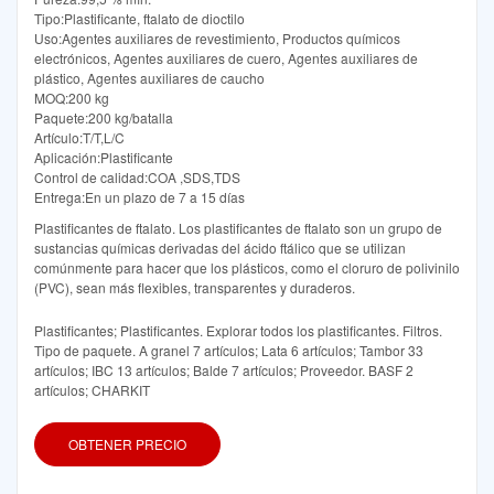
Tipo:Plastificante, ftalato de dioctilo
Uso:Agentes auxiliares de revestimiento, Productos químicos
electrónicos, Agentes auxiliares de cuero, Agentes auxiliares de
plástico, Agentes auxiliares de caucho
MOQ:200 kg
Paquete:200 kg/batalla
Artículo:T/T,L/C
Aplicación:Plastificante
Control de calidad:COA ,SDS,TDS
Entrega:En un plazo de 7 a 15 días
Plastificantes de ftalato. Los plastificantes de ftalato son un grupo de
sustancias químicas derivadas del ácido ftálico que se utilizan
comúnmente para hacer que los plásticos, como el cloruro de polivinilo
(PVC), sean más flexibles, transparentes y duraderos.
Plastificantes; Plastificantes. Explorar todos los plastificantes. Filtros.
Tipo de paquete. A granel 7 artículos; Lata 6 artículos; Tambor 33
artículos; IBC 13 artículos; Balde 7 artículos; Proveedor. BASF 2
artículos; CHARKIT
OBTENER PRECIO