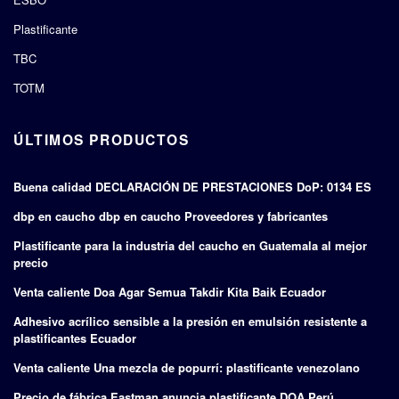
Plastificante
TBC
TOTM
ÚLTIMOS PRODUCTOS
Buena calidad DECLARACIÓN DE PRESTACIONES DoP: 0134 ES
dbp en caucho dbp en caucho Proveedores y fabricantes
Plastificante para la industria del caucho en Guatemala al mejor
precio
Venta caliente Doa Agar Semua Takdir Kita Baik Ecuador
Adhesivo acrílico sensible a la presión en emulsión resistente a
plastificantes Ecuador
Venta caliente Una mezcla de popurrí: plastificante venezolano
Precio de fábrica Eastman anuncia plastificante DOA Perú