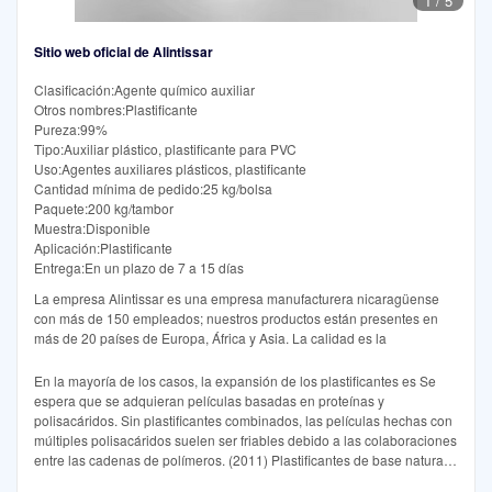
1
/
5
Sitio web oficial de Alintissar
Clasificación:Agente químico auxiliar
Otros nombres:Plastificante
Pureza:99%
Tipo:Auxiliar plástico, plastificante para PVC
Uso:Agentes auxiliares plásticos, plastificante
Cantidad mínima de pedido:25 kg/bolsa
Paquete:200 kg/tambor
Muestra:Disponible
Aplicación:Plastificante
Entrega:En un plazo de 7 a 15 días
La empresa Alintissar es una empresa manufacturera nicaragüense
con más de 150 empleados; nuestros productos están presentes en
más de 20 países de Europa, África y Asia. La calidad es la
En la mayoría de los casos, la expansión de los plastificantes es Se
espera que se adquieran películas basadas en proteínas y
polisacáridos. Sin plastificantes combinados, las películas hechas con
múltiples polisacáridos suelen ser friables debido a las colaboraciones
entre las cadenas de polímeros. (2011) Plastificantes de base natural y
películas de biopolímeros: una revisión. Eur Polym J 47(3):254e263