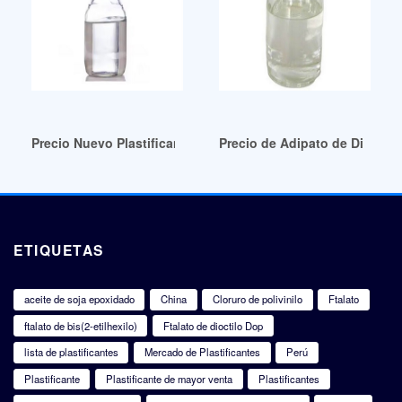
Precio Nuevo Plastificante 2024 Precio Nuevo Plastificante C
Precio de Adipato de Dioctil
ETIQUETAS
aceite de soja epoxidado
China
Cloruro de polivinilo
Ftalato
ftalato de bis(2-etilhexilo)
Ftalato de dioctilo Dop
lista de plastificantes
Mercado de Plastificantes
Perú
Plastificante
Plastificante de mayor venta
Plastificantes