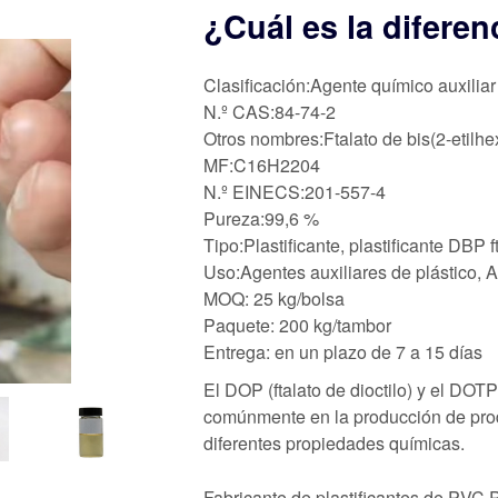
¿Cuál es la difere
Clasificación:Agente químico auxiliar
N.º CAS:84-74-2
Otros nombres:Ftalato de bis(2-etilhexi
MF:C16H2204
N.º EINECS:201-557-4
Pureza:99,6 %
Tipo:Plastificante, plastificante DBP f
Uso:Agentes auxiliares de plástico, 
MOQ: 25 kg/bolsa
Paquete: 200 kg/tambor
Entrega: en un plazo de 7 a 15 días
El DOP (ftalato de dioctilo) y el DOTP 
comúnmente en la producción de produc
diferentes propiedades químicas.
Fabricante de plastificantes de PVC P