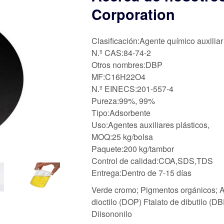
Corporation
Clasificación:Agente químico auxiliar
N.º CAS:84-74-2
Otros nombres:DBP
MF:C16H22O4
N.º EINECS:201-557-4
Pureza:99%, 99%
Tipo:Adsorbente
Uso:Agentes auxiliares plásticos,
MOQ:25 kg/bolsa
Paquete:200 kg/tambor
Control de calidad:COA,SDS,TDS
Entrega:Dentro de 7-15 días
Verde cromo; Pigmentos orgánicos; Ab
dioctilo (DOP) Ftalato de dibutilo (DB
Diisononilo