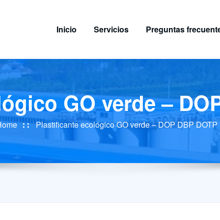
Inicio
Servicios
Preguntas frecuent
cológico GO verde – 
Home
Plastificante ecológico GO verde – DOP DBP DOT