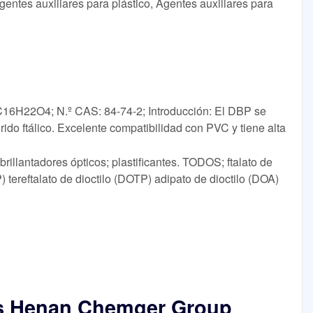
entes auxiliares para plástico, Agentes auxiliares para
 C16H22O4; N.º CAS: 84-74-2; Introducción: El DBP se
rido ftálico. Excelente compatibilidad con PVC y tiene alta
illantadores ópticos; plastificantes. TODOS; ftalato de
P) tereftalato de dioctilo (DOTP) adipato de dioctilo (DOA)
os Henan Chemger Group