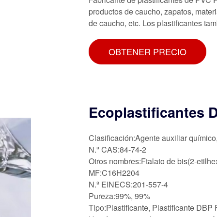
productos de caucho, zapatos, materia
de caucho, etc. Los plastificantes ta
OBTENER PRECIO
Ecoplastificantes 
Clasificación:Agente auxiliar químico
N.º CAS:84-74-2
Otros nombres:Ftalato de bis(2-etilhexi
MF:C16H2204
N.º EINECS:201-557-4
Pureza:99%, 99%
Tipo:Plastificante, Plastificante DBP F