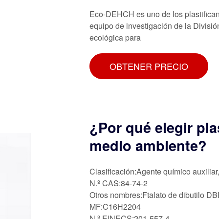
Eco-DEHCH es uno de los plastificant
equipo de investigación de la Divisi
ecológica para
OBTENER PRECIO
¿Por qué elegir pla
medio ambiente?
Clasificación:Agente químico auxiliar
N.º CAS:84-74-2
Otros nombres:Ftalato de dibutilo D
MF:C16H2204
N.º EINECS:201-557-4