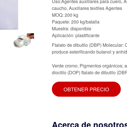
Uso:Agentes auxiliares para cuero, Ag
caucho, Auxiliares textiles Agentes
MOQ: 200 kg
Paquete: 200 kg/batalla
Muestra: disponible
Aplicación: plastificante
Ftalato de dibutilo (DBP) Molecular:
produce esterificando butanol y anhíd
Verde cromo; Pigmentos orgánicos; abr
dioctilo (DOP) ftalato de dibutilo (DB
OBTENER PRECIO
Acerca de nosotr