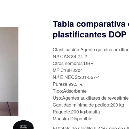
Tabla comparativa 
plastificantes DOP
Clasificación:Agente químico auxiliar
N.º CAS:84-74-2
Otros nombres:DBP
MF:C16H2204
N.º EINECS:201-557-4
Pureza:99,5 %
Tipo:Adsorbente
Uso:Agentes auxiliares de revestimie
Cantidad mínima de pedido:200 kg
Paquete:200 kg/batalla
Muestra:Disponible
El ftalato de dioctilo (DOP), que se ut