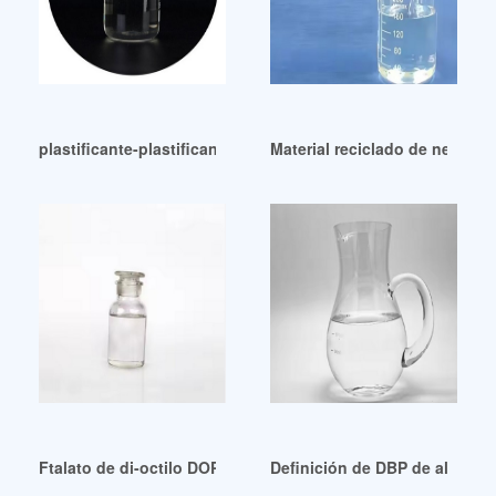
plastificante-plastificante Exportador Importador Fabricante
Material reciclado de neumáti
Ftalato de di-octilo DOP de buena calidad en los Países Baj
Definición de DBP de alta ca