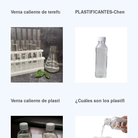
Venta caliente de tereftalato de di (2-etilhexilo) (DOTP) Vene
PLASTIFICANTES-Chemiplast I
Venta caliente de plastificantes dop pvc rucika México
¿Cuáles son los plastificante