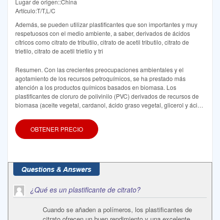
Lugar de origen::China
Artículo:T/T,L/C
Además, se pueden utilizar plastificantes que son importantes y muy
respetuosos con el medio ambiente, a saber, derivados de ácidos
cítricos como citrato de tributilo, citrato de acetil tributilo, citrato de
trietilo, citrato de acetil trietilo y tri
Resumen. Con las crecientes preocupaciones ambientales y el
agotamiento de los recursos petroquímicos, se ha prestado más
atención a los productos químicos basados en biomasa. Los
plastificantes de cloruro de polivinilo (PVC) derivados de recursos de
biomasa (aceite vegetal, cardanol, ácido graso vegetal, glicerol y ácido
cítrico) se han estudiado ampliamente para reemplazar a los
plastificantes de o-ftalato basados en petróleo.
OBTENER PRECIO
¿Qué es un plastificante de citrato?
Cuando se añaden a polímeros, los plastificantes de
citrato ofrecen un buen rendimiento y una excelente