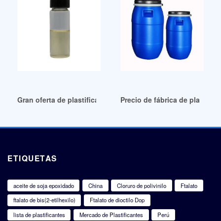
Gran oferta de plastificantes Apa Bahan Utama Dalam
Precio de fábrica de plastific
ETIQUETAS
aceite de soja epoxidado
China
Cloruro de polivinilo
Ftalato
ftalato de bis(2-etilhexilo)
Ftalato de dioctilo Dop
lista de plastificantes
Mercado de Plastificantes
Perú