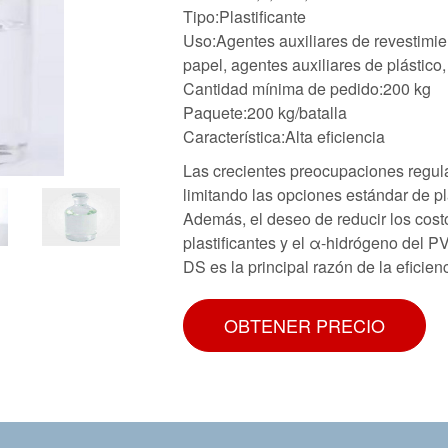
Tipo:Plastificante
Uso:Agentes auxiliares de revestimie
papel, agentes auxiliares de plástico
Cantidad mínima de pedido:200 kg
Paquete:200 kg/batalla
Característica:Alta eficiencia
Las crecientes preocupaciones regula
limitando las opciones estándar de pl
Además, el deseo de reducir los costo
plastificantes y el α-hidrógeno del 
DS es la principal razón de la eficie
Copoliéster &# 183; Plastificante &
Introducción El poli(cloruro de vinilo
OBTENER PRECIO