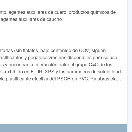
nto, agentes auxiliares de cuero, productos químicos de
, agentes auxiliares de caucho
torias (sin ftalatos, bajo contenido de COV) siguen
astificantes y pegajosos/resinas disponibles para su uso.
s y encontrar la interacción entre el grupo C=O de los
PVC exhibido en FT-IR, XPS y los parámetros de solubilidad
ncia plastificante efectiva del PSCH en PVC. Palabras clave
# 183; PVC &# 183; Durabilidad &# 183; Simulación MS
) (PVC) es uno de los materiales de fabricación más útiles.