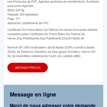
Uso:Productos de PVC, Agentes auxiliares de revestimiento, Auxiliares
para cuero Agentes,
MOQ: 200 kg
Paquete: 200 kg/batalla
Pago: T/T
Aplicación: plastificante de PVC
Certificado Do Precio Baixo Da Fábrica De Henan,Encuentre detalles
completos sobre Certificado Do Precio Baixo Da Fábrica De
Henan,Dop Plastificante,Dop Plastificante,Dioctil Ftalato de
Norvic® SP 1000 de Braskem; dioctil ftalato (DOP) e dioctil a dipato
(DOA), de Elekeiroz; triacetina, da Deq (grupo Formitex); Viernol XH-
06, de Scandiflex; estabilizante Ca/Zn, da Lubistab (BBC
OBTENER PRECIO
Message en ligne
Merci de nous adresser votre demande