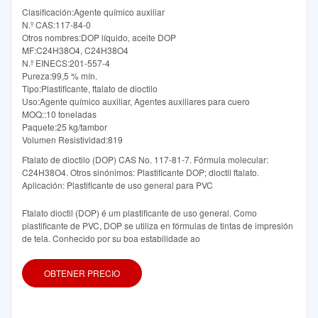
Clasificación:Agente químico auxiliar
N.º CAS:117-84-0
Otros nombres:DOP líquido, aceite DOP
MF:C24H38O4, C24H38O4
N.º EINECS:201-557-4
Pureza:99,5 % mín.
Tipo:Plastificante, ftalato de dioctilo
Uso:Agente químico auxiliar, Agentes auxiliares para cuero
MOQ::10 toneladas
Paquete:25 kg/tambor
Volumen Resistividad:819
Ftalato de dioctilo (DOP) CAS No. 117-81-7. Fórmula molecular:
C24H38O4. Otros sinónimos: Plastificante DOP; dioctil ftalato.
Aplicación: Plastificante de uso general para PVC
Ftalato dioctil (DOP) é um plastificante de uso general. Como
plastificante de PVC, DOP se utiliza en fórmulas de tintas de impresión
de tela. Conhecido por su boa estabilidade ao
OBTENER PRECIO