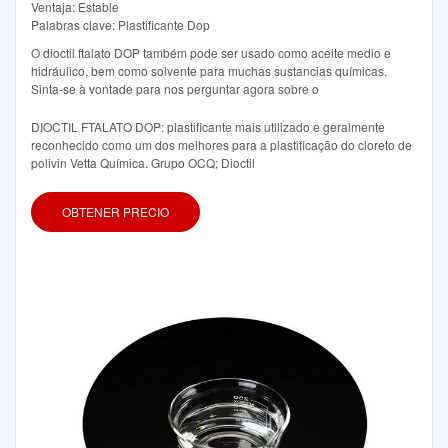
Ventaja: Estable
Palabras clave: Plastificante Dop
O dioctil ftalato DOP também pode ser usado como aceite medio e
hidráulico, bem como solvente para muchas sustancias químicas.
Sinta-se à vontade para nos perguntar agora sobre o
DIOCTIL FTALATO DOP: plastificante mais utilizado e geralmente
reconhecido como um dos melhores para a plastificação do cloreto de
polivin Vetta Química. Grupo OCQ; Dioctil
OBTENER PRECIO