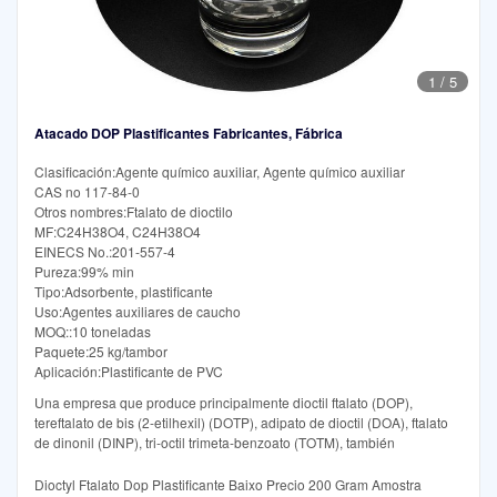
1
/
5
Atacado DOP Plastificantes Fabricantes, Fábrica
Clasificación:Agente químico auxiliar, Agente químico auxiliar
CAS no 117-84-0
Otros nombres:Ftalato de dioctilo
MF:C24H38O4, C24H38O4
EINECS No.:201-557-4
Pureza:99% min
Tipo:Adsorbente, plastificante
Uso:Agentes auxiliares de caucho
MOQ::10 toneladas
Paquete:25 kg/tambor
Aplicación:Plastificante de PVC
Una empresa que produce principalmente dioctil ftalato (DOP),
tereftalato de bis (2-etilhexil) (DOTP), adipato de dioctil (DOA), ftalato
de dinonil (DINP), tri-octil trimeta-benzoato (TOTM), también
Dioctyl Ftalato Dop Plastificante Baixo Precio 200 Gram Amostra