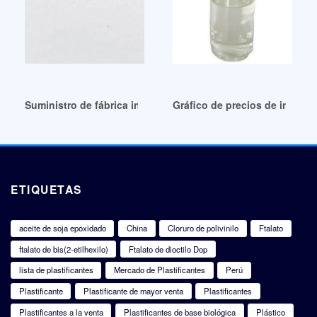
Suministro de fábrica industrial cirebon DOP ulir paralon
Gráfico de precios de interc
ETIQUETAS
aceite de soja epoxidado
China
Cloruro de polivinilo
Ftalato
ftalato de bis(2-etilhexilo)
Ftalato de dioctilo Dop
lista de plastificantes
Mercado de Plastificantes
Perú
Plastificante
Plastificante de mayor venta
Plastificantes
Plastificantes a la venta
Plastificantes de base biológica
Plástico