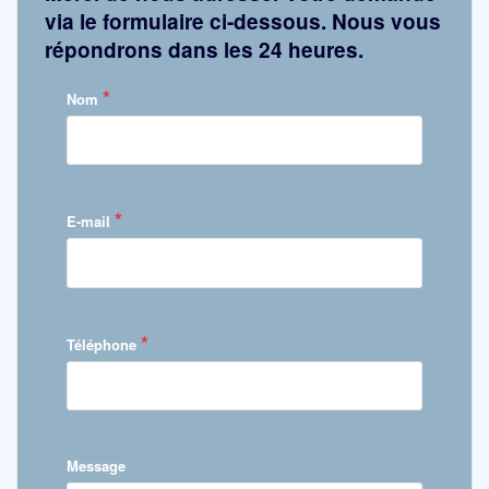
via le formulaire ci-dessous. Nous vous
répondrons dans les 24 heures.
*
Nom
*
E-mail
*
Téléphone
Message