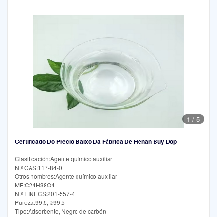
1
/
5
Certificado Do Precio Baixo Da Fábrica De Henan Buy Dop
Clasificación:Agente químico auxiliar
N.º CAS:117-84-0
Otros nombres:Agente químico auxiliar
MF:C24H38O4
N.º EINECS:201-557-4
Pureza:99,5, ≥99,5
Tipo:Adsorbente, Negro de carbón