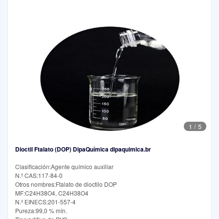
1
/
5
Dioctil Ftalato (DOP) DipaQuímica dipaquimica.br
Clasificación:Agente químico auxiliar
N.º CAS:117-84-0
Otros nombres:Ftalato de dioctilo DOP
MF:C24H38O4, C24H38O4
N.º EINECS:201-557-4
Pureza:99,0 % mín.