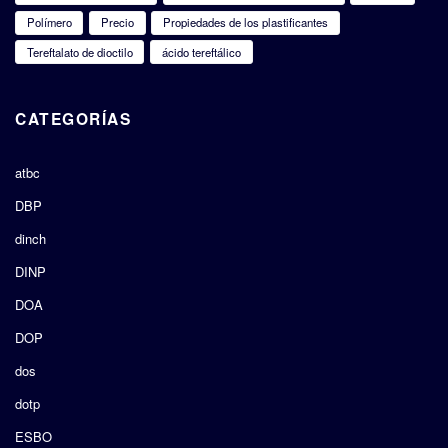
Polímero
Precio
Propiedades de los plastificantes
Tereftalato de dioctilo
ácido tereftálico
CATEGORÍAS
atbc
DBP
dinch
DINP
DOA
DOP
dos
dotp
ESBO