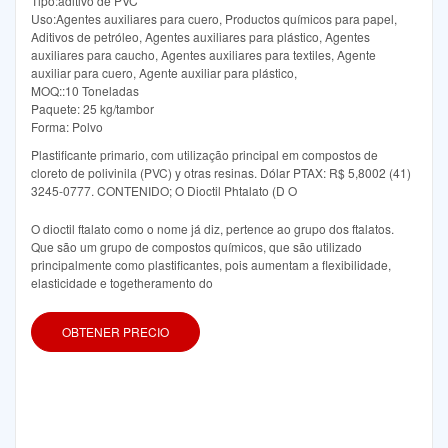
Tipo:aditivo de PVC
Uso:Agentes auxiliares para cuero, Productos químicos para papel,
Aditivos de petróleo, Agentes auxiliares para plástico, Agentes
auxiliares para caucho, Agentes auxiliares para textiles, Agente
auxiliar para cuero, Agente auxiliar para plástico,
MOQ::10 Toneladas
Paquete: 25 kg/tambor
Forma: Polvo
Plastificante primario, com utilização principal em compostos de
cloreto de polivinila (PVC) y otras resinas. Dólar PTAX: R$ 5,8002 (41)
3245-0777. CONTENIDO; O Dioctil Phtalato (D O
O dioctil ftalato como o nome já diz, pertence ao grupo dos ftalatos.
Que são um grupo de compostos químicos, que são utilizado
principalmente como plastificantes, pois aumentam a flexibilidade,
elasticidade e togetheramento do
OBTENER PRECIO