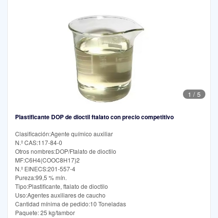
1
/
5
Plastificante DOP de dioctil ftalato con precio competitivo
Clasificación:Agente químico auxiliar
N.º CAS:117-84-0
Otros nombres:DOP/Ftalato de dioctilo
MF:C6H4(COOC8H17)2
N.º EINECS:201-557-4
Pureza:99,5 % mín.
Tipo:Plastificante, ftalato de dioctilo
Uso:Agentes auxiliares de caucho
Cantidad mínima de pedido:10 Toneladas
Paquete: 25 kg/tambor