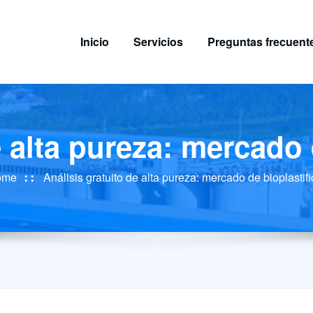
Inicio
Servicios
Preguntas frecuent
e alta pureza: mercado 
ome
Análisis gratuito de alta pureza: mercado de bioplastif