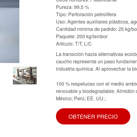
Pureza: 99,5 %
Tipo: Perforación petrolífera
Uso: Agentes auxiliares plásticos, age
Cantidad mínima de pedido: 25 kg/bo
Paquete: 200 kg/tambor
Artículo: T/T, L/C
La transición hacia alternativas ecoló
caucho representa un paso fundamenta
industria química. Al aprovechar la b
100 % respetuoso con el medio ambien
renovable y biodegradable: Almidón d
México; Perú; EE. UU.;
OBTENER PRECIO