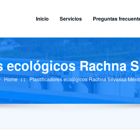
Inicio
Servicios
Preguntas frecuent
es ecológicos Rachna S
Home
Plastificadores ecológicos Rachna Silvassa Méxi