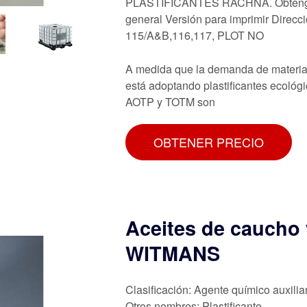
PLASTIFICANTES RACHNA. Obtenga u
general Versión para imprimir Di
115/A&B,116,117, PLOT NO
A medida que la demanda de materiale
está adoptando plastificantes ecológ
AOTP y TOTM son
OBTENER PRECIO
Aceites de caucho 
WITMANS
Clasificación: Agente químico auxilia
Otros nombres: Plastificante