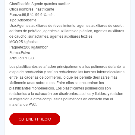
Clasificación:Agente químico auxiliar
Otros nombres:Plastificante
Pureza:99,5 %, 99,9 % mín.
Tipo:Adsorbente
Uso:Agentes auxiliares de revestimiento, agentes auxiliares de cuero,
aditivos de petróleo, agentes auxiliares de plástico, agentes auxiliares
de caucho, surfactantes, agentes auxiliares textiles
MOQ:25 kg/bolsa
Paquete:200 kg/tambor
Forma:Polvo
Artículo:T/T,L/C
Los plastificantes se añaden principalmente a los polímeros durante la
etapa de producción y actúan reduciendo las fuerzas intermoleculares
entre las cadenas de polímeros, lo que les permite deslizarse más
fácilmente unas sobre otras. Entre ellos se encuentran los
plastificantes monoméricos. Los plastificantes poliméricos son
resistentes a la extracción por disolventes, aceites y fluidos, y resisten
la migración a otros compuestos poliméricos en contacto con el
material de PVC.
OBTENER PRECIO